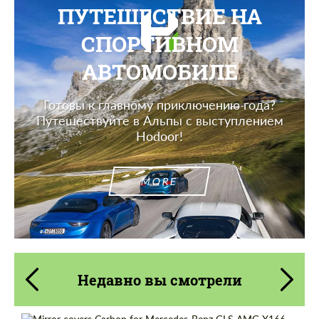
ПУТЕШЕСТВИЕ НА
СПОРТИВНОМ
АВТОМОБИЛЕ
Готовы к главному приключению года?
Путешествуйте в Альпы с выступлением
Hodoor!
MORE
Недавно вы смотрели