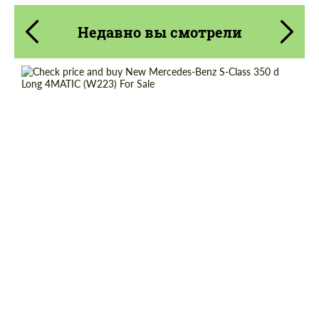
Недавно вы смотрели
Cогласиться на обработку
Cогласиться на обработку
персональных данных
персональных данных
Shipping from (Country):
Worldwide
СВЯЖИТЕСЬ СО МНОЙ
СВЯЖИТЕСЬ СО МНОЙ
Shipping from (Сity):
Dubai
Мы говорим на вашем языке
Мы говорим на вашем языке
Status:
Tuning Guide