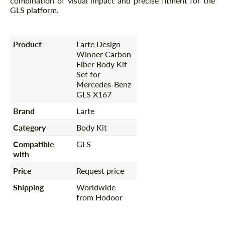
combination of visual impact and precise fitment for the
GLS platform.
Product
Larte Design
Winner Carbon
Fiber Body Kit
Set for
Mercedes-Benz
GLS X167
Brand
Larte
Category
Body Kit
Compatible
GLS
with
Price
Request price
Shipping
Worldwide
from Hodoor