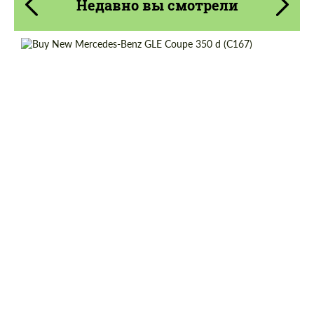
Недавно вы смотрели
Cогласиться на обработку
Cогласиться на обработку
персональных данных
персональных данных
Shipping from (Country):
Worldwide
СВЯЖИТЕСЬ СО МНОЙ
СВЯЖИТЕСЬ СО МНОЙ
Status:
Tuning Guide
Shipping from (Сity):
Dubai
Мы говорим на вашем языке
Мы говорим на вашем языке