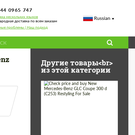
744 0965 747
ка нескольких языков
Russian
родная доставка по всем заказам
ные проблемы | Наш подход
AMG (W463)
enz
Другие товары<br>
из этой категории
Shipping from
Worldwide
(Country):
Status:
Tuning Guide
Shipping from (Сity):
Dubai