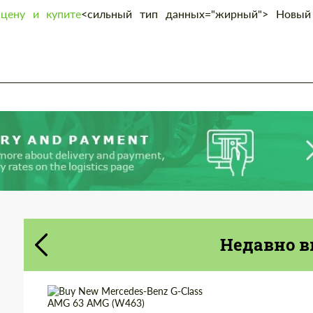
most competitive offer.
цену и купите
<сильный тип данных="жирный"> Новый
Cогласиться на обработку
Cогласиться на обработку
персональных данных
персональных данных
СВЯЖИТЕСЬ СО МНОЙ
СВЯЖИТЕСЬ СО МНОЙ
Мы говорим на вашем языке
Мы говорим на вашем языке
Недавно в