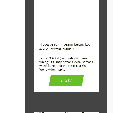
Condition:
New car
Shipping from
Worldwide
(Country):
Status:
Tuning Guide
Shipping from (Сity):
Dubai
Продается Новый Lexus LX
450d Рестайлинг 2
Lexus LX 450d (twin-turbo V8 diesel)
tuning: ECU map options, exhaust mods,
wheel fitment for the diesel chassis.
Worldwide shippi...
VIEW