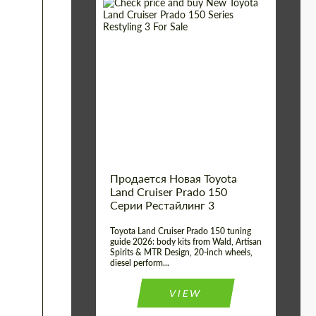
Shipping from (Сity):
Dubai
Shipping from
Worldwide
(Country):
Status:
Tuning Guide
Продается Новая Toyota
Land Cruiser Prado 150
Серии Рестайлинг 3
Toyota Land Cruiser Prado 150 tuning
guide 2026: body kits from Wald, Artisan
Spirits & MTR Design, 20-inch wheels,
diesel perform...
VIEW