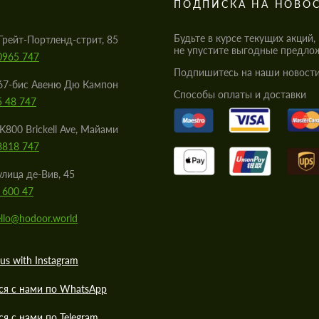
S
ПОДПИСКА НА НОВО
Будьте в курсе текущих акций,
Грейт-Портленд-стрит, 85
не упустите выгодные предло
0965 747
Подпишитесь на наши новости
67-бис Авеню Дю Кампон
Cпособы оплаты и доставки
5 48 747
K800 Brickell Ave, Майами
8818 747
улица де-Вив, 45
 600 47
llo@hodoor.world
us with Instagram
ся с нами по WhatsApp
ся с нами по Telegram