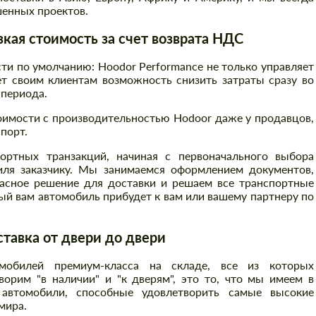
енных проектов.
ая стоимость за счет возврата НДС
и по умолчанию: Hoodor Performance не только управляет
т своим клиентам возможность снизить затраты сразу во
 периода.
оимости с производительностью Hodoor даже у продавцов,
порт.
ртных транзакций, начиная с первоначального выбора
иля заказчику. Мы занимаемся оформлением документов,
асное решение для доставки и решаем все транспортные
й вам автомобиль прибудет к вам или вашему партнеру по
авка от двери до двери
Заказать обратный звонок
Заказать обратный звонок
обилей премиум-класса на складе, все из которых
орим "в наличии" и "к дверям", это то, что мы имеем в
Please use this form to fill in some basic
Please use this form to fill in some basic
information for your price request. We will
автомобили, способные удовлетворить самые высокие
information for your price request. We will
contact you within 1 business day with our
мира.
contact you within 1 business day with our
most competitive offer.