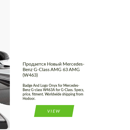
Shipping from
Worldwide
(Country):
Shipping from (Сity):
Dubai
Status:
Tuning Guide
Продается Новый Mercedes-
Benz G-Class AMG 63 AMG
(W463)
Badge And Logo Onyx for Mercedes-
Benz G-class W463A for G-Class. Specs,
price, fitment. Worldwide shipping from
Hodoor.
VIEW