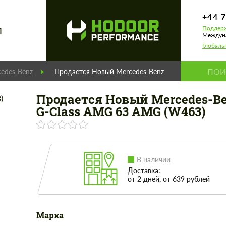
+44 
Поддерж
Я
Междуна
Глобаль
edes-Benz
Продается Новый Mercedes-Benz G-Class AMG 63 
Продается Новый Mercedes-B
G-Class AMG 63 AMG (W463)
В наличии
Доставка:
от 2 дней, от 639 рублей
Марка