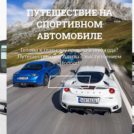
ПУТЕШЕСТВИЕ НА
СПОРТИВНОМ
АВТОМОБИЛЕ
Готовы к главному приключению года?
Путешествуйте в Альпы с выступлением
Hodoor!
MORE