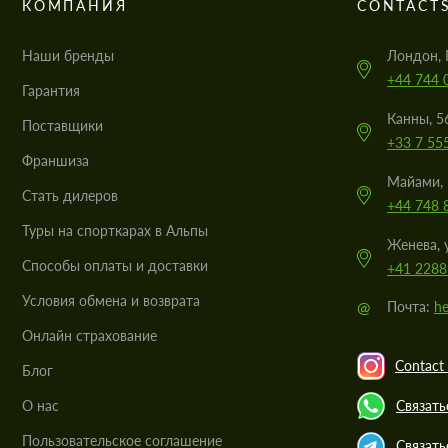
КОМПАНИЯ
CONTACT
Наши бренды
Лондон, 
+44 744 
Гарантия
Канны, 5
Поставщики
+33 7 55
Франшиза
Майами, 
Стать дилеров
+44 748 
Туры на спорткарах в Альпы
Женева, 
Cпособы оплаты и доставки
+41 2288
Условия обмена и возврата
@
Почта:
he
Онлайн страхование
Contact 
Блог
О нас
Связать
Пользовательское соглашение
Связать