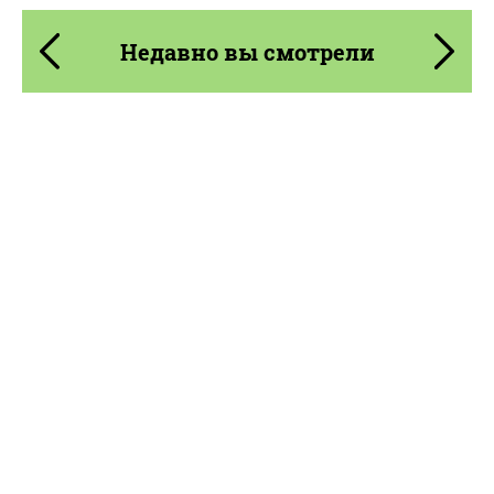
Недавно вы смотрели
Product Type:
Литые Диски
Diameter:
19"
Country of origin:
США
Wheel construction:
Моноблок