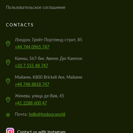
Пользовательское соглашение
CONTACTS
Лондон, Грейт-Портленд-стрит, 85
+44 744 0965 747
Канны, 567-бис Авеню Дю Кампон
+33 7 555 48 747
Майами, K800 Brickell Ave, Майами
+44 748 8818 747
Женева, улица де-Вив, 45
+41 2288 600 47
@
Почта:
hello@hodoor.world
Contact us with Instagram