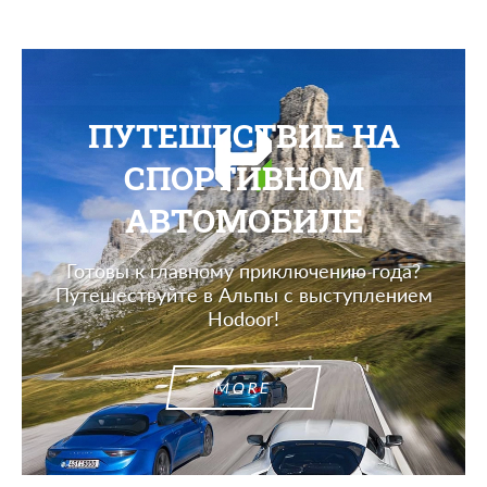
ПУТЕШЕСТВИЕ НА
СПОРТИВНОМ
АВТОМОБИЛЕ
Готовы к главному приключению года?
Путешествуйте в Альпы с выступлением
Hodoor!
MORE