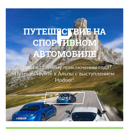
ПУТЕШЕСТВИЕ НА
СПОРТИВНОМ
АВТОМОБИЛЕ
Готовы к главному приключению года?
Путешествуйте в Альпы с выступлением
Hodoor!
MORE