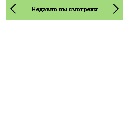
Недавно вы смотрели
Diameter:
18", 20", 22", 24", 26"
Wheel construction:
Моноблок
Country of origin:
США
Product Type:
Литые Диски