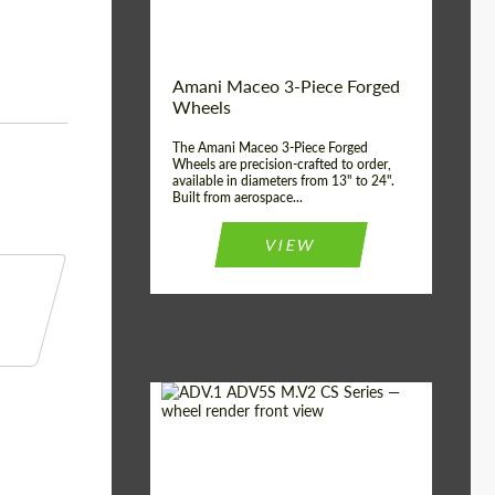
Волокна
Product Type:
3 шт
Country of origin:
США
Amani Maceo 3-Piece Forged
Wheel construction:
3 шт
Wheels
The Amani Maceo 3-Piece Forged
Wheels are precision-crafted to order,
available in diameters from 13" to 24".
Built from aerospace...
VIEW
Product Type:
Кованые Диски