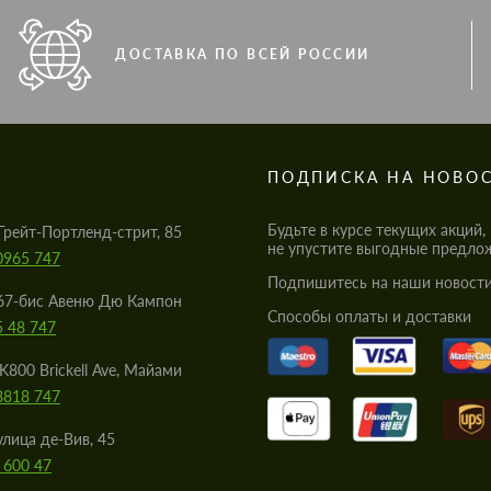
ДОСТАВКА ПО ВСЕЙ РОССИИ
S
ПОДПИСКА НА НОВО
Будьте в курсе текущих акций,
Грейт-Портленд-стрит, 85
не упустите выгодные предло
0965 747
Подпишитесь на наши новости
67-бис Авеню Дю Кампон
Cпособы оплаты и доставки
5 48 747
K800 Brickell Ave, Майами
8818 747
улица де-Вив, 45
 600 47