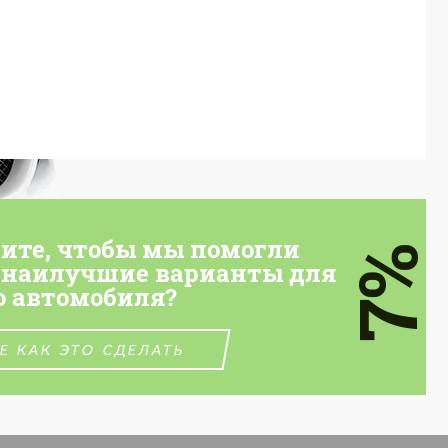
тите, чтобы мы помогли
7%
 наилучшие варианты для
о автомобиля?
Е КАК ЭТО СДЕЛАТЬ