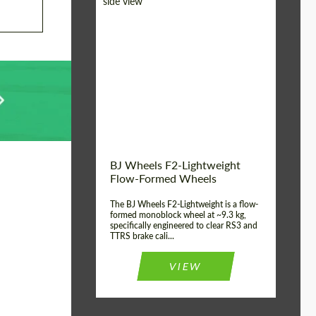
Diameter:
18", 19", 20", 21", 22",
23", 24"
Country of origin:
Германия
Product Type:
FlowForm Wheels
Wheel construction:
Моноблок
BJ Wheels F2-Lightweight
Flow-Formed Wheels
The BJ Wheels F2-Lightweight is a flow-
formed monoblock wheel at ~9.3 kg,
specifically engineered to clear RS3 and
TTRS brake cali...
VIEW