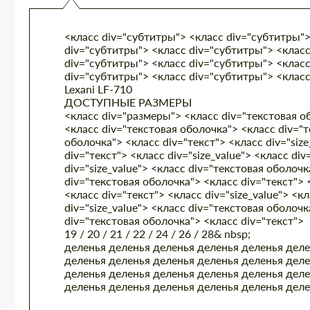
<класс div="субтитры"> <класс div="субтитры">
div="субтитры"> <класс div="субтитры"> <класс
div="субтитры"> <класс div="субтитры"> <класс
div="субтитры"> <класс div="субтитры"> <клас
Lexani LF-710
ДОСТУПНЫЕ РАЗМЕРЫ
<класс div="размеры"> <класс div="текстовая об
<класс div="текстовая оболочка"> <класс div="те
оболочка"> <класс div="текст"> <класс div="siz
div="текст"> <класс div="size_value"> <класс di
div="size_value"> <класс div="текстовая оболочк
div="текстовая оболочка"> <класс div="текст"> 
<класс div="текст"> <класс div="size_value"> <к
div="size_value"> <класс div="текстовая оболочк
div="текстовая оболочка"> <класс div="текст">
19 / 20 / 21 / 22 / 24 / 26 / 28& nbsp;
деленья деленья
деленья деленья
деленья деле
деленья деленья
деленья деленья деленья деле
деленья деленья деленья деленья
деленья деле
деленья деленья деленья деленья деленья дел