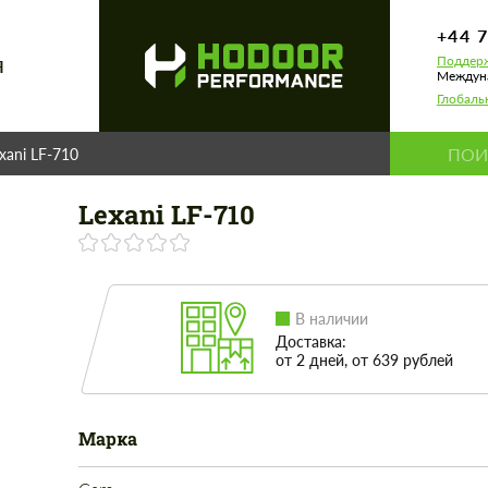
+44 
Поддерж
Я
Междуна
Глобаль
xani LF-710
Lexani LF-710
В наличии
Доставка:
от 2 дней, от 639 рублей
Марка