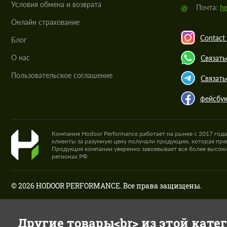
Условия обмена и возврата
@
Почта:
he
Онлайн страхование
Contact 
Блог
О нас
Связать
Пользовательское соглашение
Связать
фейсбу
Компания Hodoor Performance работает на рынке с 2017 год
клиенты за разумную цену получали продукцию, которая пре
Продукция компании уверенно завоевывает все более высоки
регионах РФ.
© 2026 HODOOR PERFORMANCE. Все права защищены.
Другие товары<br> из этой кате