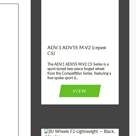
Country of origin:
США
Diameter:
13", 14", 15", 16", 17",
18", 19", 20", 21", 22",
23", 24"
Wheel construction:
2 шт
ADV.1 ADV5S M.V2 (серия
CS)
The ADV.1 ADV5S M.V2 CS Series is a
sport-tuned two-piece forged wheel
from the Competition Series, featuring a
five-spoke sport d...
VIEW