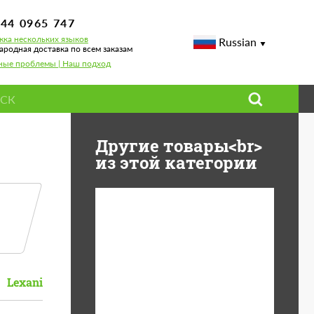
744 0965 747
ка нескольких языков
Russian
родная доставка по всем заказам
ные проблемы | Наш подход
Другие товары<br>
из этой категории
Diameter:
13", 14", 15", 16", 17",
18", 19", 20", 21", 22",
23", 24"
Lexani
Material:
ABS пластик, Forged
carbon, Базальтовые