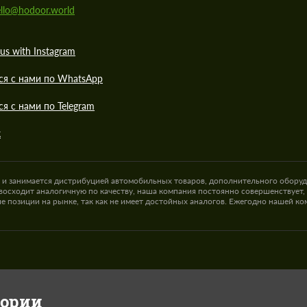
llo@hodoor.world
us with Instagram
ся с нами по WhatsApp
ся с нами по Telegram
к
а и занимается дистрибуцией автомобильных товаров, дополнительного оборуд
восходит аналогичную по качеству, наша компания постоянно совершенствует,
е позиции на рынке, так как не имеет достойных аналогов. Ежегодно нашей к
гории