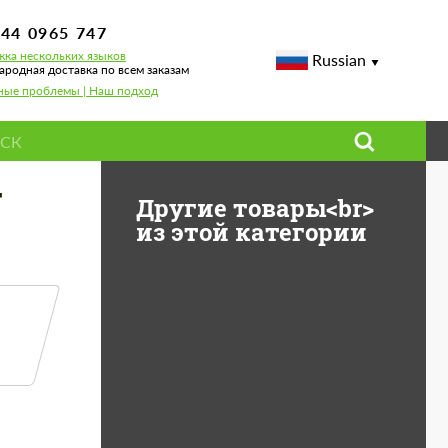
744 0965 747
ка нескольких языков
Russian
родная доставка по всем заказам
ные проблемы | Наш подход
г
Другие товары<br>
из этой категории