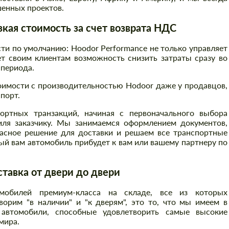
енных проектов.
ая стоимость за счет возврата НДС
и по умолчанию: Hoodor Performance не только управляет
т своим клиентам возможность снизить затраты сразу во
 периода.
оимости с производительностью Hodoor даже у продавцов,
порт.
ртных транзакций, начиная с первоначального выбора
иля заказчику. Мы занимаемся оформлением документов,
асное решение для доставки и решаем все транспортные
й вам автомобиль прибудет к вам или вашему партнеру по
авка от двери до двери
Заказать обратный звонок
Заказать обратный звонок
обилей премиум-класса на складе, все из которых
орим "в наличии" и "к дверям", это то, что мы имеем в
Please use this form to fill in some basic
Please use this form to fill in some basic
автомобили, способные удовлетворить самые высокие
information for your price request. We will
information for your price request. We will
мира.
contact you within 1 business day with our
contact you within 1 business day with our