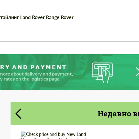
most competitive offer.
most competitive offer.
айлинг Land Rover Range Rover
Cогласиться на обработку
Cогласиться на обработку
персональных данных
персональных данных
СВЯЖИТЕСЬ СО МНОЙ
СВЯЖИТЕСЬ СО МНОЙ
Мы говорим на вашем языке
Мы говорим на вашем языке
Недавно в