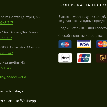
S
ПОДПИСКА НА НОВО
Будьте в курсе текущих акций,
Грейт-Портленд-стрит, 85
не упустите выгодные предло
0965 747
Подпишитесь на наши новости
67-бис Авеню Дю Кампон
Cпособы оплаты и доставки
5 48 747
K800 Brickell Ave, Майами
8818 747
улица де-Вив, 45
 600 47
llo@hodoor.world
us with Instagram
ся с нами по WhatsApp