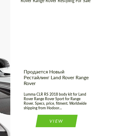
Shipping from
Worldwide
(Country):
Shipping from (Сity):
Dubai
Status:
Tuning Guide
Продается Новый
Рестайлинг Land Rover Range
Rover
Lumma CLR RS 2018 body kit for Land
Rover Range Rover Sport for Range
Rover. Specs, price, fitment. Worldwide
shipping from Hodoor...
VIEW