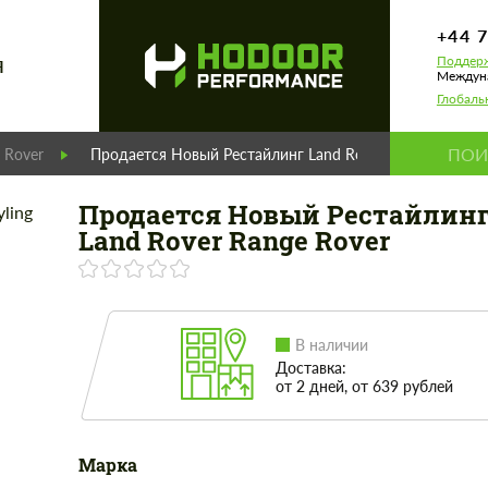
+44 
Поддерж
Я
Междуна
Глобаль
 Rover
Продается Новый Рестайлинг Land Rover Range Rover
Продается Новый Рестайлин
Land Rover Range Rover
В наличии
Доставка:
от 2 дней, от 639 рублей
Марка