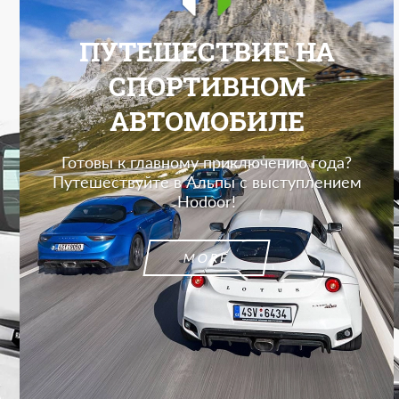
ПУТЕШЕСТВИЕ НА
СПОРТИВНОМ
АВТОМОБИЛЕ
Готовы к главному приключению года?
Путешествуйте в Альпы с выступлением
Hodoor!
MORE