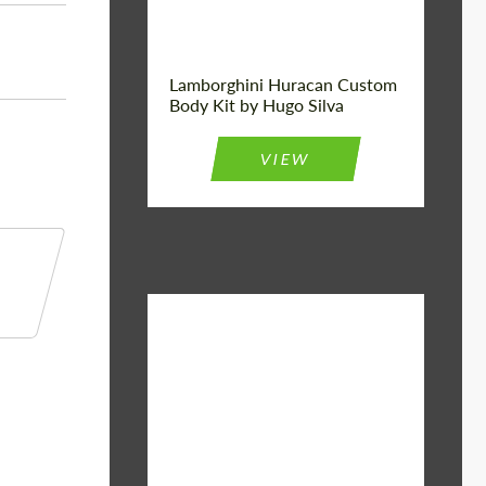
Lamborghini Huracan Custom
Body Kit by Hugo Silva
VIEW
Material:
Базальтовые Волокна
Designer:
Bête Noire
Product Type:
Обвес
Country of
Соединенное