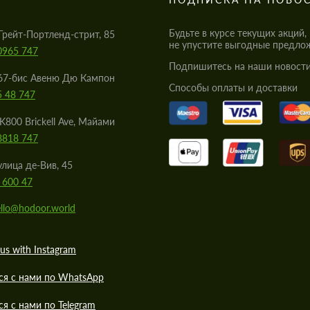
Будьте в курсе текущих акций,
Грейт-Портленд-стрит, 85
не упустите выгодные предло
0965 747
Подпишитесь на наши новости
67-бис Авеню Дю Кампон
Cпособы оплаты и доставки
5 48 747
K800 Brickell Ave, Майами
8818 747
улица де-Вив, 45
 600 47
llo@hodoor.world
us with Instagram
ся с нами по WhatsApp
ся с нами по Telegram