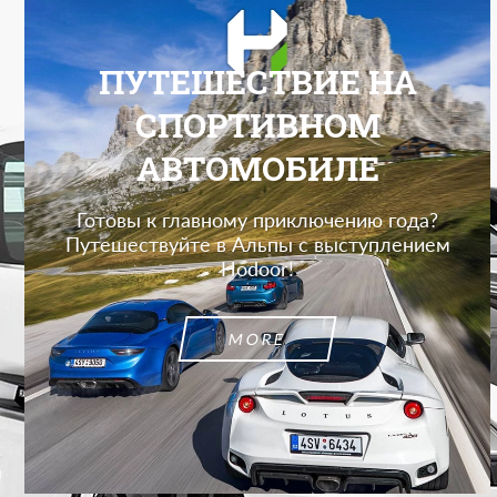
ПУТЕШЕСТВИЕ НА
СПОРТИВНОМ
АВТОМОБИЛЕ
Готовы к главному приключению года?
Путешествуйте в Альпы с выступлением
Hodoor!
MORE