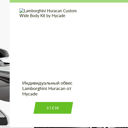
Designer:
Hycade
Product Type:
Обвес
Индивидуальный обвес
Lamborghini Huracan от
Hycade
VIEW