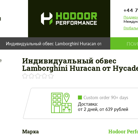
+44 
Поддерж
Я
Междуна
Глобаль
Индивидуальный обвес Lamborghini Huracan от Hycade
Индивидуальный обвес
Lamborghini Huracan от Hycad
Custom order 90+ days
Доставка:
от 2 дней, от 639 рублей
Марка
Hodoor Perf