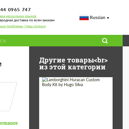
744 0965 747
ка нескольких языков
Russian
родная доставка по всем заказам
ные проблемы | Наш подход
Другие товары<br>
e
из этой категории
Product Type:
Обвес
Designer:
Hugo Silva
ormance