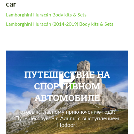
car
Lamborghini Huracán Body kits & Sets
Lamborghini Huracán (2014-2019) Body kits & Sets
ПУТЕШЕСТВИЕ НА
СПОРТИВНОМ
АВТОМОБИЛЕ
Готовы к главному приключению года?
Путешествуйте в Альпы с выступлением
Hodoor!