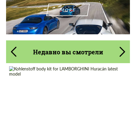
MORE
Недавно вы смотрели
Country of origin:
Япония
Material:
Углеродного волокна
Product Type:
Обвес