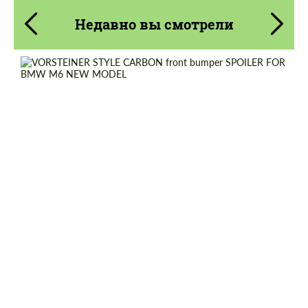
Недавно вы смотрели
Material:
Углеродного волокна
Country of origin:
Россия
Product Type:
Карбоновые детали