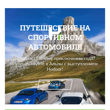
ПУТЕШЕСТВИЕ НА
СПОРТИВНОМ
АВТОМОБИЛЕ
Готовы к главному приключению года?
Путешествуйте в Альпы с выступлением
Hodoor!
MORE