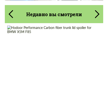
Недавно вы смотрели
Country of origin:
Россия
Material:
Углеродного волокна
Product Type:
Карбоновые детали