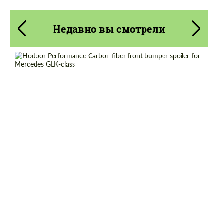
Недавно вы смотрели
Country of origin:
Россия
Material:
Углеродного волокна
Product Type:
Карбоновые детали