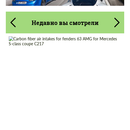
Недавно вы смотрели
Country of origin:
Россия
Material:
Углеродного волокна
Product Type:
Карбоновые детали