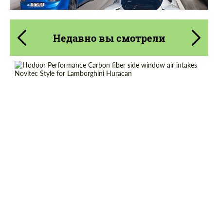
Недавно вы смотрели
Product Type:
Карбоновые детали
Country of origin:
Россия
Material:
Углеродного волокна