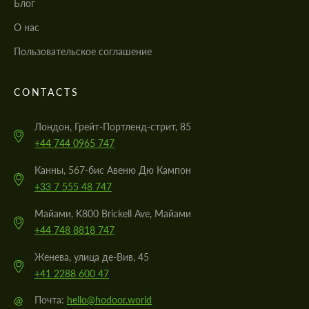
Блог
О нас
Пользовательское соглашение
CONTACTS
Лондон, Грейт-Портленд-стрит, 85
+44 744 0965 747
Канны, 567-бис Авеню Дю Кампон
+33 7 555 48 747
Майами, K800 Brickell Ave, Майами
+44 748 8818 747
Женева, улица де-Вив, 45
+41 2288 600 47
@
Почта:
hello@hodoor.world