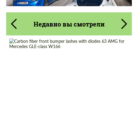
Недавно вы смотрели
Country of origin:
Россия
Material:
Углеродного волокна
Product Type:
Карбоновые детали