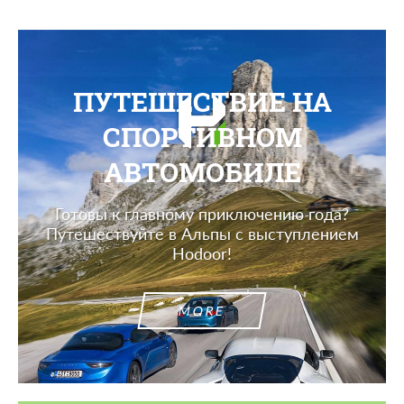
ПУТЕШЕСТВИЕ НА
СПОРТИВНОМ
АВТОМОБИЛЕ
Готовы к главному приключению года?
Путешествуйте в Альпы с выступлением
Hodoor!
MORE