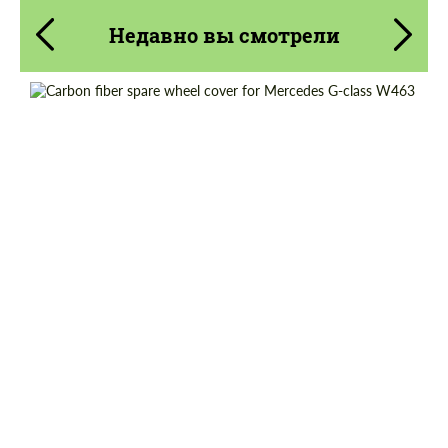
Недавно вы смотрели
Country of origin:
Россия
Material:
Углеродного волокна
Product Type:
Карбоновые детали