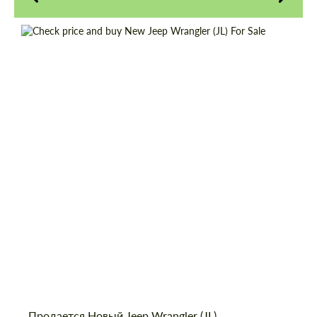
Cогласиться на обработку
Cогласиться на обработку
персональных данных
персональных данных
Shipping from (Country):
Worldwide
СВЯЖИТЕСЬ СО МНОЙ
СВЯЖИТЕСЬ СО МНОЙ
Shipping from (Сity):
Dubai
Status:
Tuning Guide
Мы говорим на вашем языке
Мы говорим на вашем языке
Продается Новый Jeep Wrangler (JL)