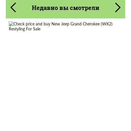
Недавно вы смотрели
Cогласиться на обработку
Cогласиться на обработку
персональных данных
персональных данных
Shipping from (Country):
Worldwide
СВЯЖИТЕСЬ СО МНОЙ
СВЯЖИТЕСЬ СО МНОЙ
Shipping from (Сity):
Dubai
Мы говорим на вашем языке
Мы говорим на вашем языке
Status:
Tuning Guide