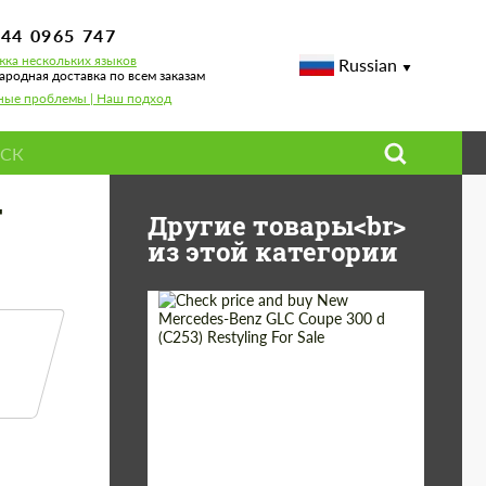
744 0965 747
ка нескольких языков
Russian
родная доставка по всем заказам
ные проблемы | Наш подход
г
Другие товары<br>
из этой категории
Shipping from
Worldwide
(Country):
Status:
Tuning Guide
Shipping from (Сity):
Dubai