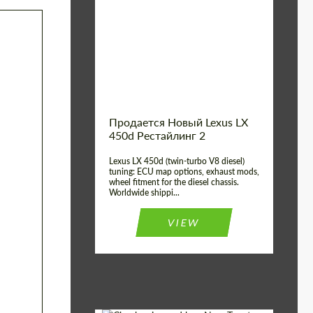
Condition:
New car
Shipping from
Worldwide
(Country):
Status:
Tuning Guide
Shipping from (Сity):
Dubai
Продается Новый Lexus LX
450d Рестайлинг 2
Lexus LX 450d (twin-turbo V8 diesel)
tuning: ECU map options, exhaust mods,
wheel fitment for the diesel chassis.
Worldwide shippi...
VIEW