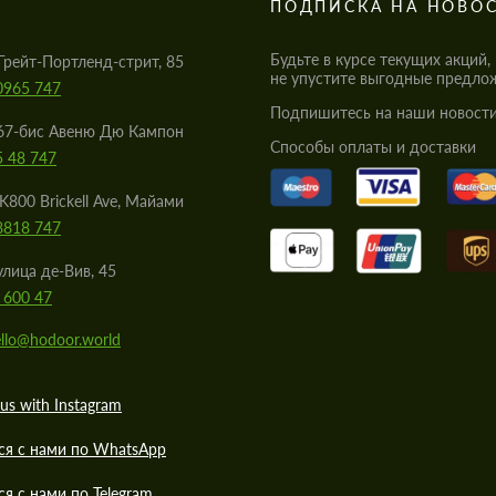
S
ПОДПИСКА НА НОВО
Будьте в курсе текущих акций,
Грейт-Портленд-стрит, 85
не упустите выгодные предло
0965 747
Подпишитесь на наши новости
67-бис Авеню Дю Кампон
Cпособы оплаты и доставки
5 48 747
K800 Brickell Ave, Майами
8818 747
улица де-Вив, 45
 600 47
llo@hodoor.world
us with Instagram
ся с нами по WhatsApp
ся с нами по Telegram