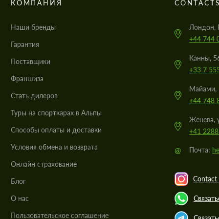
КОМПАНИЯ
CONTACT
Наши бренды
Лондон, 
+44 744 
Гарантия
Канны, 5
Поставщики
+33 7 55
Франшиза
Майами, 
Стать дилеров
+44 748 
Туры на спорткарах в Альпы
Женева, 
Cпособы оплаты и доставки
+41 2288
Условия обмена и возврата
@
Почта:
he
Онлайн страхование
Contact 
Блог
О нас
Связать
Пользовательское соглашение
Связать