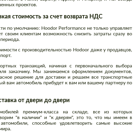
енных проектов.
ая стоимость за счет возврата НДС
и по умолчанию: Hoodor Performance не только управляет
т своим клиентам возможность снизить затраты сразу во
 периода.
оимости с производительностью Hodoor даже у продавцов,
порт.
ртных транзакций, начиная с первоначального выбора
иля заказчику. Мы занимаемся оформлением документов,
асное решение для доставки и решаем все транспортные
й вам автомобиль прибудет к вам или вашему партнеру по
авка от двери до двери
Заказать обратный звонок
Заказать обратный звонок
обилей премиум-класса на складе, все из которых
орим "в наличии" и "к дверям", это то, что мы имеем в
Please use this form to fill in some basic
Please use this form to fill in some basic
information for your price request. We will
автомобили, способные удовлетворить самые высокие
information for your price request. We will
contact you within 1 business day with our
мира.
contact you within 1 business day with our
most competitive offer.