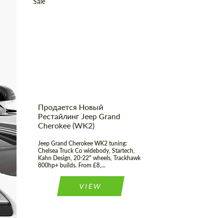
Shipping from
Worldwide
(Country):
Shipping from (Сity):
Dubai
Status:
Tuning Guide
Продается Новый
Рестайлинг Jeep Grand
Cherokee (WK2)
Jeep Grand Cherokee WK2 tuning:
Chelsea Truck Co widebody, Startech,
Kahn Design, 20-22" wheels, Trackhawk
800hp+ builds. From £8,...
VIEW