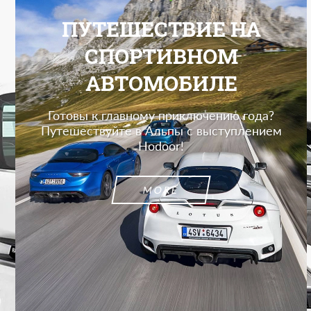
ПУТЕШЕСТВИЕ НА
СПОРТИВНОМ
АВТОМОБИЛЕ
Готовы к главному приключению года?
Путешествуйте в Альпы с выступлением
Hodoor!
MORE