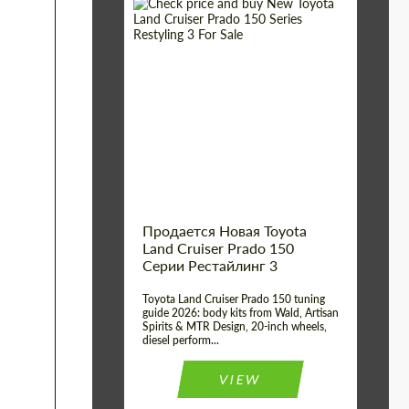
Shipping from (Сity):
Dubai
Shipping from
Worldwide
(Country):
Status:
Tuning Guide
Продается Новая Toyota
Land Cruiser Prado 150
Серии Рестайлинг 3
Toyota Land Cruiser Prado 150 tuning
guide 2026: body kits from Wald, Artisan
Spirits & MTR Design, 20-inch wheels,
diesel perform...
VIEW