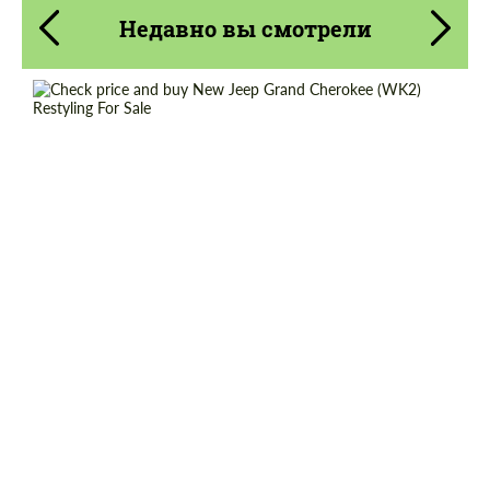
Недавно вы смотрели
Cогласиться на обработку
Cогласиться на обработку
персональных данных
персональных данных
Shipping from (Country):
Worldwide
СВЯЖИТЕСЬ СО МНОЙ
СВЯЖИТЕСЬ СО МНОЙ
Shipping from (Сity):
Dubai
Мы говорим на вашем языке
Мы говорим на вашем языке
Status:
Tuning Guide