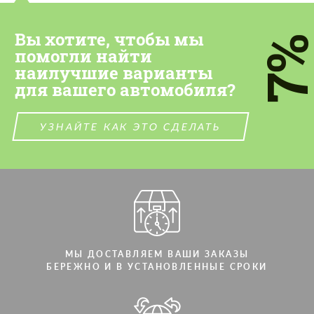
Cогласиться на обработку
Cогласиться на обработку
персональных данных
персональных данных
Вы хотите, чтобы мы
7
помогли найти
СВЯЖИТЕСЬ СО МНОЙ
СВЯЖИТЕСЬ СО МНОЙ
наилучшие варианты
Мы говорим на вашем языке
для вашего автомобиля?
Мы говорим на вашем языке
УЗНАЙТЕ КАК ЭТО СДЕЛАТЬ
МЫ ДОСТАВЛЯЕМ ВАШИ ЗАКАЗЫ
БЕРЕЖНО И В УСТАНОВЛЕННЫЕ СРОКИ