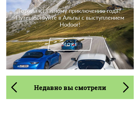
Готовы к главному приключению года?
Путешествуйте в Альпы с выступлением
Hodoor!
MORE
Недавно вы смотрели
Product Type:
Карбоновые детали
Material:
Углеродного волокна