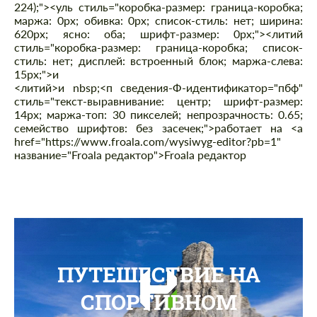
224);"><уль стиль="коробка-размер: граница-коробка;
маржа: 0px; обивка: 0px; список-стиль: нет; ширина:
620px; ясно: оба; шрифт-размер: 0px;"><литий
стиль="коробка-размер: граница-коробка; список-
стиль: нет; дисплей: встроенный блок; маржа-слева:
15px;">и
<литий>и nbsp;
<п сведения-Ф-идентификатор="пбф"
стиль="текст-выравнивание: центр; шрифт-размер:
14px; маржа-топ: 30 пикселей; непрозрачность: 0.65;
семейство шрифтов: без засечек;">работает на <а
href="https://www.froala.com/wysiwyg-editor?pb=1"
название="Froala редактор">Froala редактор
ПУТЕШЕСТВИЕ НА
СПОРТИВНОМ