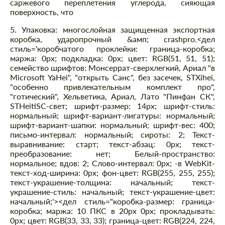
саржевого переплетения углерода, сияющая
поверхность, что
5. Упаковка: многослойная защищенная экспортная
коробка, ударопрочный &амп; crashpro.
<дел
стиль='коробчатого проклейки: граница-коробка;
маржа: 0px; подкладка: 0px; цвет: RGB(51, 51, 51);
семейство шрифтов: Монсеррат-сверхлегкий, Ариал "в
Microsoft YaHei", "открыть Санс", без засечек, STXihei,
"особенно привлекательным комплект про",
"готический", Хельветика, Ариал, Лато "Пинфан СК",
STHeitiSC-свет; шрифт-размер: 14px; шрифт-стиль:
нормальный; шрифт-вариант-лигатуры: нормальный;
шрифт-вариант-шапки: нормальный; шрифт-вес: 400;
письмо-интервал: нормальный; сироты: 2; Текст-
выравнивание: старт; текст-абзац: 0px; текст-
преобразование: нет; Белый-пространство:
нормальное; вдов: 2; Слово-интервал: 0px; -в WebKit-
текст-ход-ширина: 0px; фон-цвет: RGB(255, 255, 255);
текст-украшение-толщина: начальный; текст-
украшение-стиль: начальный; текст-украшение-цвет:
начальный;'><дел стиль="коробка-размер: граница-
коробка; маржа: 10 ПКС в 20px 0px; прокладывать:
0px; цвет: RGB(33, 33, 33); граница-цвет: RGB(224, 224,