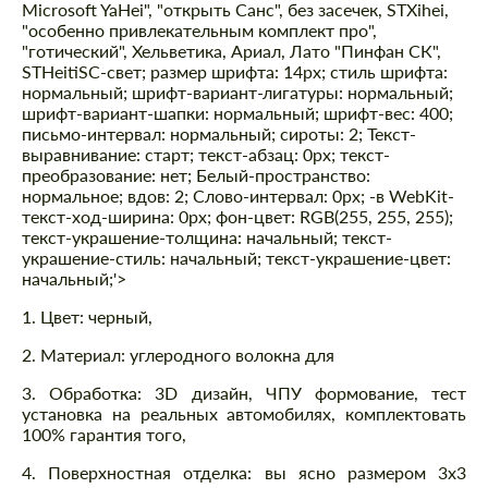
Microsoft YaHei", "открыть Санс", без засечек, STXihei,
"особенно привлекательным комплект про",
"готический", Хельветика, Ариал, Лато "Пинфан СК",
STHeitiSC-свет; размер шрифта: 14px; стиль шрифта:
нормальный; шрифт-вариант-лигатуры: нормальный;
шрифт-вариант-шапки: нормальный; шрифт-вес: 400;
письмо-интервал: нормальный; сироты: 2; Текст-
выравнивание: старт; текст-абзац: 0px; текст-
преобразование: нет; Белый-пространство:
нормальное; вдов: 2; Слово-интервал: 0px; -в WebKit-
текст-ход-ширина: 0px; фон-цвет: RGB(255, 255, 255);
текст-украшение-толщина: начальный; текст-
украшение-стиль: начальный; текст-украшение-цвет:
начальный;'>
1. Цвет: черный,
2. Материал: углеродного волокна для
3. Обработка: 3D дизайн, ЧПУ формование, тест
установка на реальных автомобилях, комплектовать
100% гарантия того,
4. Поверхностная отделка: вы ясно размером 3x3