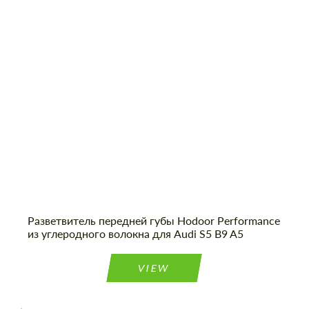
Material:
Углеродного волокна
Cогласиться на обработку
Cогласиться на обработку
персональных данных
персональных данных
Country of origin:
Россия
СВЯЖИТЕСЬ СО МНОЙ
СВЯЖИТЕСЬ СО МНОЙ
Мы говорим на вашем языке
Мы говорим на вашем языке
Разветвитель передней губы Hodoor Performance
из углеродного волокна для Audi S5 B9 A5
VIEW