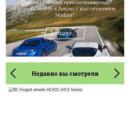
Готовы к главному приключению года?
Путешествуйте в Альпы с выступлением
Hodoor!
MORE
Недавно вы смотрели
Product Type:
Кованые Диски
Diameter:
18", 19", 20", 21", 22"
Wheel construction:
2 шт