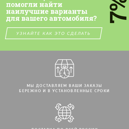
7
персональных данных
помогли найти
наилучшие варианты
СВЯЖИТЕСЬ СО МНОЙ
СВЯЖИТЕСЬ СО МНОЙ
для вашего автомобиля?
Мы говорим на вашем языке
Мы говорим на вашем языке
УЗНАЙТЕ КАК ЭТО СДЕЛАТЬ
МЫ ДОСТАВЛЯЕМ ВАШИ ЗАКАЗЫ
БЕРЕЖНО И В УСТАНОВЛЕННЫЕ СРОКИ