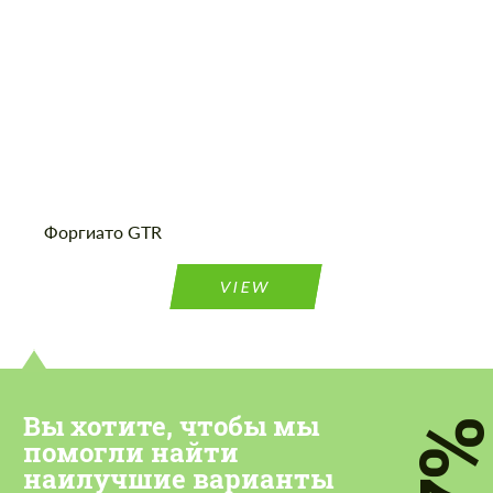
Cогласиться на обработку
Cогласиться на обработку
персональных данных
персональных данных
Форгиато GTR
СВЯЖИТЕСЬ СО МНОЙ
СВЯЖИТЕСЬ СО МНОЙ
VIEW
Мы говорим на вашем языке
Мы говорим на вашем языке
Вы хотите, чтобы мы
7
помогли найти
наилучшие варианты