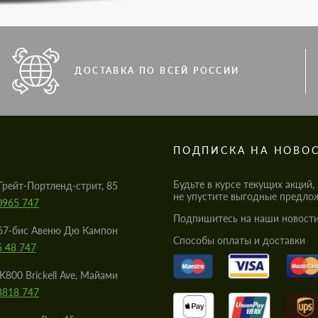
ДОСТАВКА ПО ВСЕЙ РОССИИ
S
ПОДПИСКА НА НОВО
Будьте в курсе текущих акций,
Грейт-Портленд-стрит, 85
не упустите выгодные предло
0965 747
Подпишитесь на наши новости
67-бис Авеню Дю Кампон
Cпособы оплаты и доставки
5 48 747
K800 Brickell Ave, Майами
8818 747