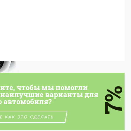
тите, чтобы мы помогли
7%
 наилучшие варианты для
о автомобиля?
Е КАК ЭТО СДЕЛАТЬ