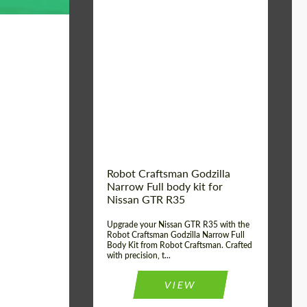
Product Type:
Обвес
Country of origin:
США
Material:
Стеклоткани,
Углеродного волокна
Robot Craftsman Godzilla
Narrow Full body kit for
Nissan GTR R35
Upgrade your Nissan GTR R35 with the
Robot Craftsman Godzilla Narrow Full
Body Kit from Robot Craftsman. Crafted
with precision, t...
VIEW