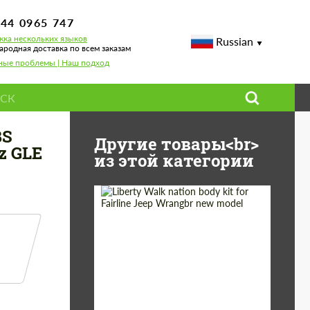
744 0965 747
ка нескольких языков
Russian
родная доставка по всем заказам
ные проблемы | Наш подход
я Mercedes-Benz GLE Coupe AMG C167 AMG GLE 63
BS
Другие товары<br>
z GLE
из этой категории
Product Type:
Обвес
Country of origin:
Япония