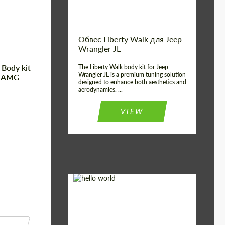
Обвес Liberty Walk для Jeep
Wrangler JL
 Body kit
The Liberty Walk body kit for Jeep
Wrangler JL is a premium tuning solution
S AMG
designed to enhance both aesthetics and
aerodynamics. ...
VIEW
Product Type:
Обвес