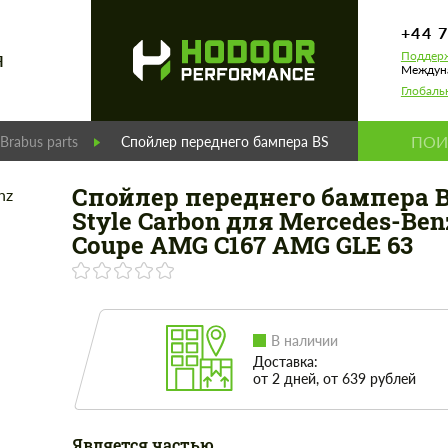
+44 
Поддерж
Я
Междуна
Глобаль
Brabus parts
Спойлер переднего бампера BS Style Carbon дл
Спойлер переднего бампера 
Style Carbon для Mercedes-Ben
Coupe AMG C167 AMG GLE 63
В наличии
Доставка:
от 2 дней, от 639 рублей
Является частью