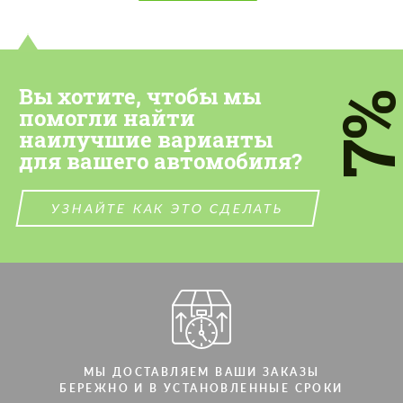
Please use this form to fill in some basic
Please use this form to fill in some basic
information for your price request. We will
information for your price request. We will
contact you within 1 business day with our
contact you within 1 business day with our
most competitive offer.
most competitive offer.
Вы хотите, чтобы мы
7
помогли найти
наилучшие варианты
для вашего автомобиля?
УЗНАЙТЕ КАК ЭТО СДЕЛАТЬ
Cогласиться на обработку
Cогласиться на обработку
персональных данных
персональных данных
СВЯЖИТЕСЬ СО МНОЙ
СВЯЖИТЕСЬ СО МНОЙ
Мы говорим на вашем языке
Мы говорим на вашем языке
МЫ ДОСТАВЛЯЕМ ВАШИ ЗАКАЗЫ
БЕРЕЖНО И В УСТАНОВЛЕННЫЕ СРОКИ