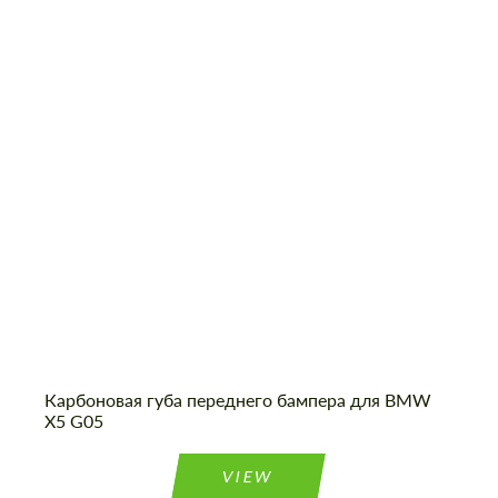
Карбоновая губа переднего бампера для BMW
X5 G05
VIEW
Заказать обратный звонок
Заказать обратный звонок