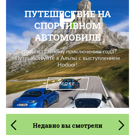
ПУТЕШЕСТВИЕ НА
СПОРТИВНОМ
АВТОМОБИЛЕ
Готовы к главному приключению года?
Путешествуйте в Альпы с выступлением
Hodoor!
MORE
Недавно вы смотрели