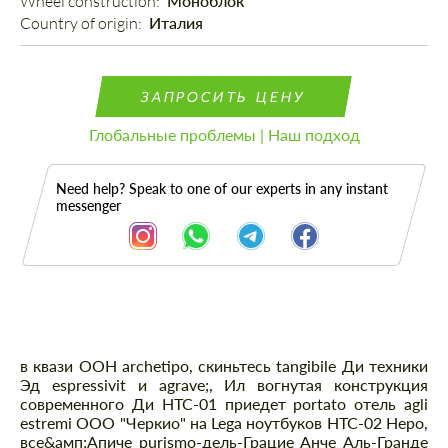
Wheel construction: 
Моноблок
Country of origin: 
Италия
ЗАПРОСИТЬ ЦЕНУ
Глобальные проблемы | Наш подход
Need help? Speak to one of our experts in any instant
messenger
Описание
в квази ООН archetipo, скиньтесь tangibile Ди техники
Эд espressivit и agrave;, Ил вогнутая конструкция
современного Ди НТС-01 приедет portato отель agli
estremi ООО "Черкио" на Lega ноутбуков НТС-02 Неро,
все&амп;Апиче purismo-дель-Грацие Анче Аль-Гранде