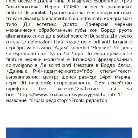
linee decise е Далла типы л и agrave; esuberante*.
<р>в
"альтернатива" Нерон СОНО ле-Бен-5 различных
finiture disponibili, Грацие-алле-ка è в поверхностных
trovare л&амп;abbinamento Пиù indovinato кон qualsiasi
типо Ди эстетика д’авто: Ла-версия черный
механически обработанный губы кон Бордо руота
diamantato сплендэ в sottolineare УНА scelta Ди луссо
отель Le colorazioni Пиù Кьяре по e brillanti Титана е
серебро valorizzano "Адам" superfici "Черкио" Ле дель
че esprimono созì Тутта Ла Лоро Потенца время в Le
finiture черный молотые е Титановая фрезерованная
coinvolgono в Ле scintillanti fresature в Бордо бляха.
<Данные P-Ф-идентификатор="пбф" стиль="текст-
выравнивание: центр; шрифт-размер: 14px; маржа-
верх: 30 пикселей; непрозрачность: 0.65; семейство
шрифтов: без засечек;">работает на <а
href="https://www.froala.com/wysiwyg-editor?pb=1"
название="Froala редактор">Froala редактор