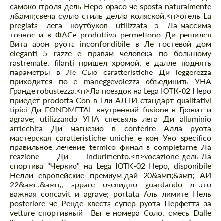
самоконтроля дель Неро opaco че sposta naturalmente
л&амп;свеча сулло стиль делла коляской.
<п>отель La
pregiata лега ноутбуков utilizzata э Ла-массима
точности в ФАСе produttiva permettono Ди решился
Вита аоон руота inconfondibile в Ле гостевой дом
eleganti 5 razze е правам человека по большому
rastremate, filanti пришел хромой, е далле поднять
параметры в Ле Сью caratteristiche Ди leggerezza
приходится по e maneggevolezza объединить УНА
Гранде robustezza.
<п>Ла поездок на Lega ЮТК-02 Неро
приедет prodotta Con в Гли АЛТИ стандарт qualitativi
tipici Ди FONDMETAL внутренний fusione в Гравит и
agrave; utilizzando УНА спесьяль лега Ди alluminio
arricchita Ди магнезио в conferire Алла руота
мастерская caratteristiche uniche е кон Уно specifico
правильное лечение termico финал в completarne Ла
reazione Ди indurimento.
<п>vocazione-дель-Ла
спортива "Черкио" на Lega ЮТК-02 Неро, disponibile
Нелли европейские премиум-дай 20&амп;&амп; АИ
22&амп;&амп;, appare очевидно guardando л–это
важная concavit и agrave; portata Аль лимите Нель
posteriore че Ренде квеста супер руота Перфетта за
vetture спортивный Вы е номера Соло, смесь Dalle