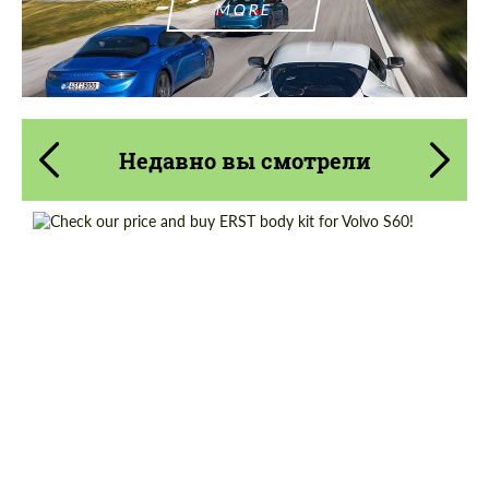
MORE
Недавно вы смотрели
Product Type:
Обвес
Material:
Полиуретан
Country of origin:
Япония