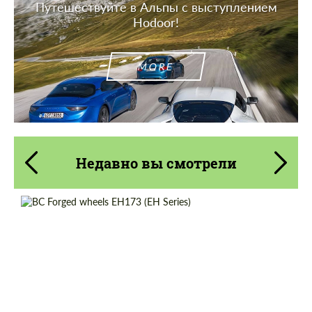
Путешествуйте в Альпы с выступлением
Hodoor!
MORE
Недавно вы смотрели
Country of origin:
Тайвань
Product Type:
Кованые Диски
Diameter:
17", 18", 19", 20", 21", 22", 23"