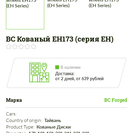
BC Кованый EH173 (серия EH)
В наличии
Доставка:
от 2 дней, от 639 рублей
Марка
BC Forged
Cars: 
Country of origin: 
Тайвань
Product Type: 
Кованые Диски