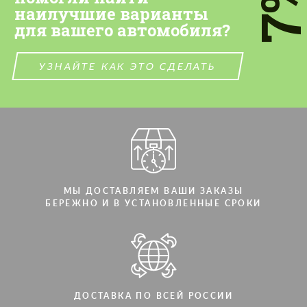
7
наилучшие варианты
СВЯЖИТЕСЬ СО МНОЙ
для вашего автомобиля?
СВЯЖИТЕСЬ СО МНОЙ
Мы говорим на вашем языке
Мы говорим на вашем языке
УЗНАЙТЕ КАК ЭТО СДЕЛАТЬ
МЫ ДОСТАВЛЯЕМ ВАШИ ЗАКАЗЫ
БЕРЕЖНО И В УСТАНОВЛЕННЫЕ СРОКИ
ДОСТАВКА ПО ВСЕЙ РОССИИ