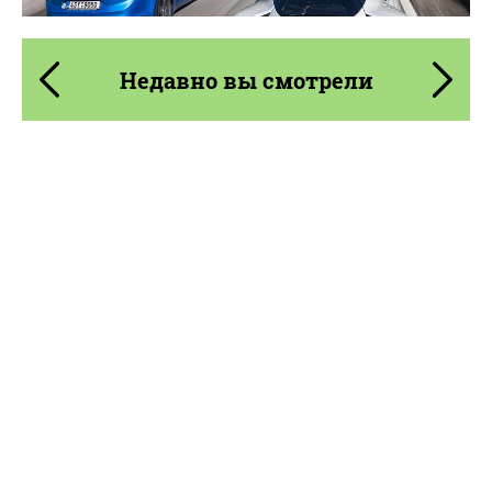
Недавно вы смотрели
Product Type:
Карбоновые детали
Material:
Углеродного волокна
Country of origin:
США