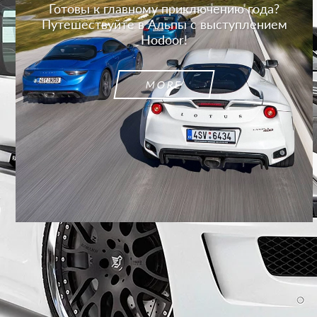
Готовы к главному приключению года?
Путешествуйте в Альпы с выступлением
Hodoor!
MORE