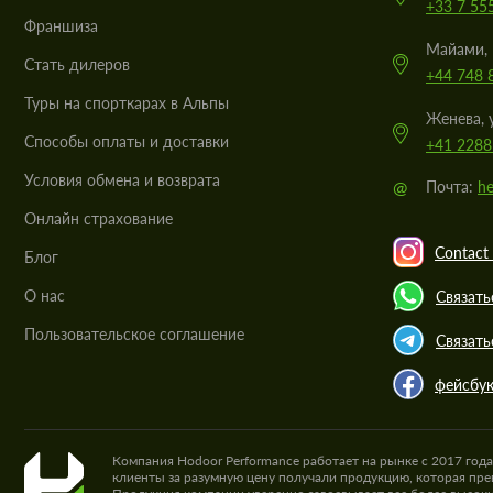
+33 7 55
Франшиза
Майами, 
Стать дилеров
+44 748 
Туры на спорткарах в Альпы
Женева, 
Cпособы оплаты и доставки
+41 2288
Условия обмена и возврата
@
Почта:
he
Онлайн страхование
Contact 
Блог
О нас
Связать
Пользовательское соглашение
Связать
фейсбу
Компания Hodoor Performance работает на рынке с 2017 год
клиенты за разумную цену получали продукцию, которая пре