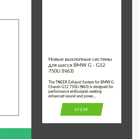
Material:
Нержавеющая Сталь
Product
Выхлопные
системы
Type:
Country of
Соединенное
Королевство
origin:
Новые выхлопные системы
для шасси BMW G - G12
750Li (N63)
The TNEER Exhaust System for BMW G
Chassis G12 750Li (N63) is designed for
performance enthusiasts seeking
enhanced sound and powe...
VIEW