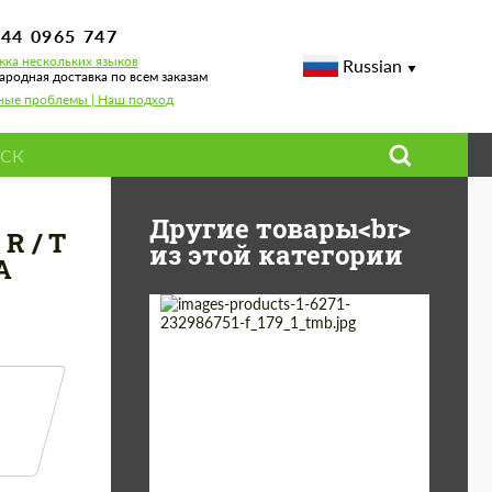
744 0965 747
ка нескольких языков
Russian
родная доставка по всем заказам
ные проблемы | Наш подход
для Dodge Charger R / T 5,7 Л V8 SPORT УРОВЕНЬ ЗВУКА 2,75
Другие товары<br>
R / T
из этой категории
А
Country of origin:
Германия
Material:
Нержавеющая Сталь
Product
Выхлопные
системы
Type: