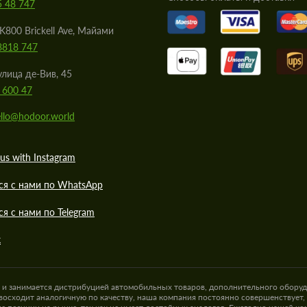
5 48 747
K800 Brickell Ave, Майами
8818 747
улица де-Вив, 45
 600 47
llo@hodoor.world
us with Instagram
ся с нами по WhatsApp
ся с нами по Telegram
к
а и занимается дистрибуцией автомобильных товаров, дополнительного оборуд
восходит аналогичную по качеству, наша компания постоянно совершенствует,