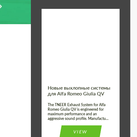
Material:
Нержавеющая Сталь
Product
Выхлопные
системы
Type:
Country of
Соединенное
Королевство
origin:
Новые выхлопные системы
для Alfa Romeo Giulia QV
The TNEER Exhaust System for Alfa
Romeo Giulia QV is engineered for
maximum performance and an
aggressive sound profile. Manufactu...
VIEW