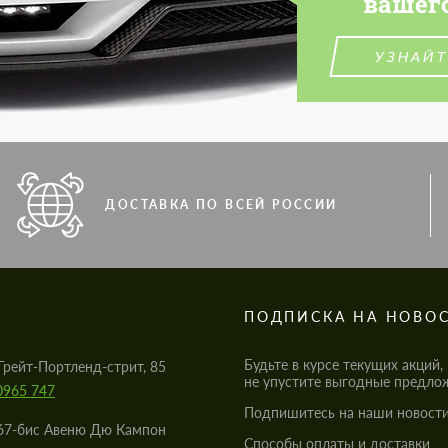
вашег
УЗНАЙТ
ДОСТАВКА ПО ВСЕЙ РОССИИ
S
ПОДПИСКА НА НОВО
Будьте в курсе текущих акций,
Грейт-Портленд-стрит, 85
не упустите выгодные предло
0965 747
Подпишитесь на наши новости
67-бис Авеню Дю Кампон
Cпособы оплаты и доставки