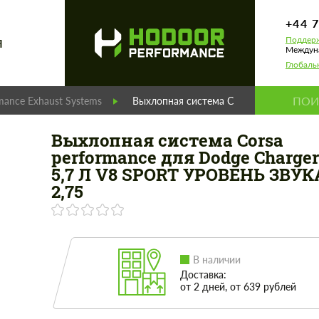
+44 
Поддерж
Я
Междуна
Глобаль
mance Exhaust Systems
Выхлопная система Corsa performance 
Выхлопная система Corsa
performance для Dodge Charger 
5,7 Л V8 SPORT УРОВЕНЬ ЗВУК
2,75
В наличии
Доставка:
от 2 дней, от 639 рублей