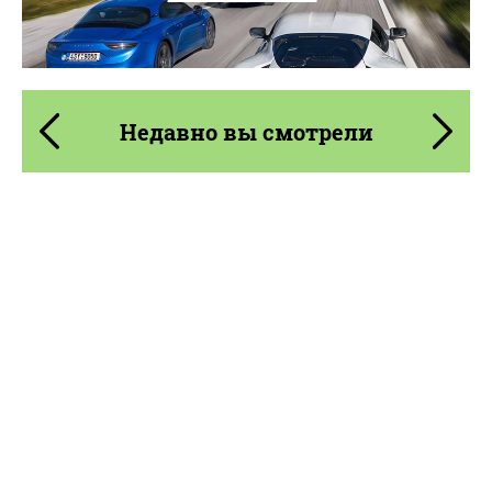
Недавно вы смотрели
Product Type:
Кованые Диски
Diameter:
18", 19", 20", 21", 22"
Wheel construction:
3 шт
Country of origin:
США