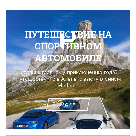
ПУТЕШЕСТВИЕ НА
СПОРТИВНОМ
АВТОМОБИЛЕ
Готовы к главному приключению года?
Путешествуйте в Альпы с выступлением
Hodoor!
MORE