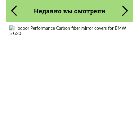
Недавно вы смотрели
Material:
Углеродного волокна
Product Type:
Карбоновые детали
Country of origin:
Россия