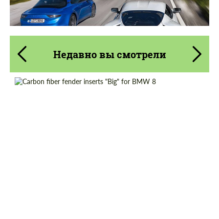
Недавно вы смотрели
Country of origin:
Россия
Material:
Углеродного волокна
Product Type:
Карбоновые детали