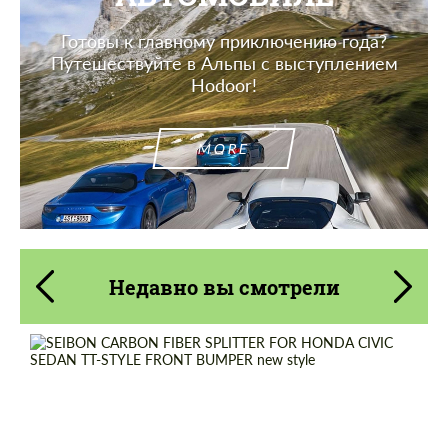
Готовы к главному приключению года?
Путешествуйте в Альпы с выступлением
Hodoor!
MORE
Недавно вы смотрели
Country of origin:
США
Material:
Углеродного волокна