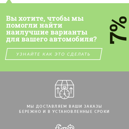
Cогласиться на обработку
Cогласиться на обработку
персональных данных
персональных данных
Вы хотите, чтобы мы
7
помогли найти
СВЯЖИТЕСЬ СО МНОЙ
СВЯЖИТЕСЬ СО МНОЙ
наилучшие варианты
Мы говорим на вашем языке
Мы говорим на вашем языке
для вашего автомобиля?
УЗНАЙТЕ КАК ЭТО СДЕЛАТЬ
МЫ ДОСТАВЛЯЕМ ВАШИ ЗАКАЗЫ
БЕРЕЖНО И В УСТАНОВЛЕННЫЕ СРОКИ