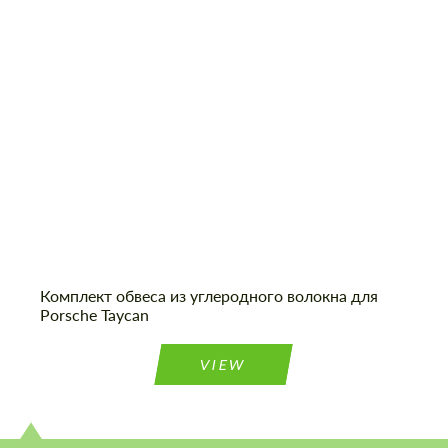
information for your price request. We will
information for your price request. We will
Product Type:
Обвес
contact you within 1 business day with our
contact you within 1 business day with our
most competitive offer.
most competitive offer.
Cогласиться на обработку
Cогласиться на обработку
персональных данных
персональных данных
Комплект обвеса из углеродного волокна для
СВЯЖИТЕСЬ СО МНОЙ
СВЯЖИТЕСЬ СО МНОЙ
Porsche Taycan
Мы говорим на вашем языке
Мы говорим на вашем языке
VIEW