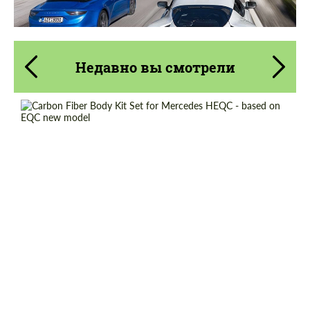
Недавно вы смотрели
Country of origin:
Германия
Material:
Углеродного волокна
Product Type:
Карбоновые детали