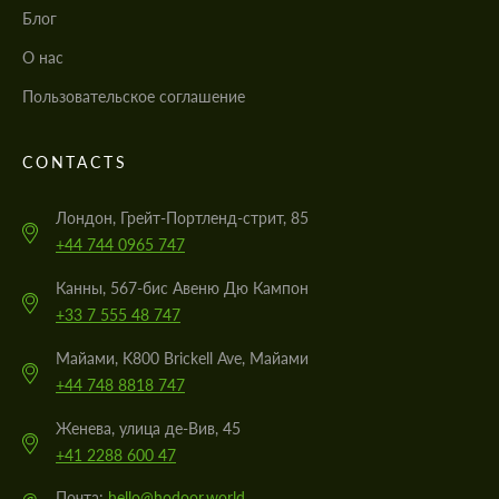
Блог
О нас
Пользовательское соглашение
CONTACTS
Лондон, Грейт-Портленд-стрит, 85
+44 744 0965 747
Канны, 567-бис Авеню Дю Кампон
+33 7 555 48 747
Майами, K800 Brickell Ave, Майами
+44 748 8818 747
Женева, улица де-Вив, 45
+41 2288 600 47
@
Почта:
hello@hodoor.world