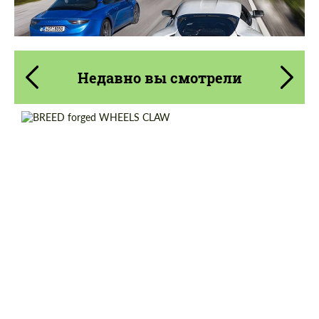
Недавно вы смотрели
Product Type:
Кованые Диски
Diameter:
18", 19", 20", 21", 22"
Wheel construction:
Моноблок
Country of origin:
Россия