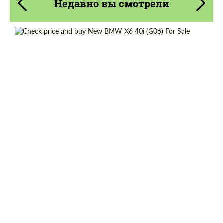
Недавно вы смотрели
Cогласиться на обработку
Cогласиться на обработку
персональных данных
персональных данных
Shipping from (Country):
Worldwide
СВЯЖИТЕСЬ СО МНОЙ
СВЯЖИТЕСЬ СО МНОЙ
Shipping from (Сity):
Dubai
Мы говорим на вашем языке
Мы говорим на вашем языке
Status:
Tuning Guide