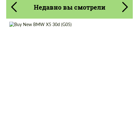
Недавно вы смотрели
Cогласиться на обработку
Cогласиться на обработку
персональных данных
персональных данных
Shipping from (Сity):
Dubai
СВЯЖИТЕСЬ СО МНОЙ
СВЯЖИТЕСЬ СО МНОЙ
Shipping from (Country):
Worldwide
Мы говорим на вашем языке
Мы говорим на вашем языке
Status:
Tuning Guide