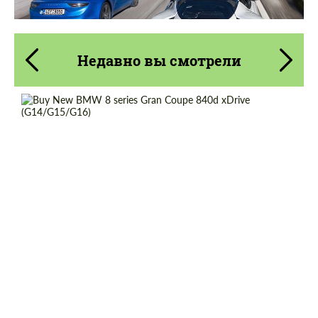
Недавно вы смотрели
Cогласиться на обработку
Cогласиться на обработку
персональных данных
персональных данных
СВЯЖИТЕСЬ СО МНОЙ
СВЯЖИТЕСЬ СО МНОЙ
Shipping from (Сity):
Dubai
Мы говорим на вашем языке
Shipping from (Country):
Worldwide
Мы говорим на вашем языке
Status:
Tuning Guide