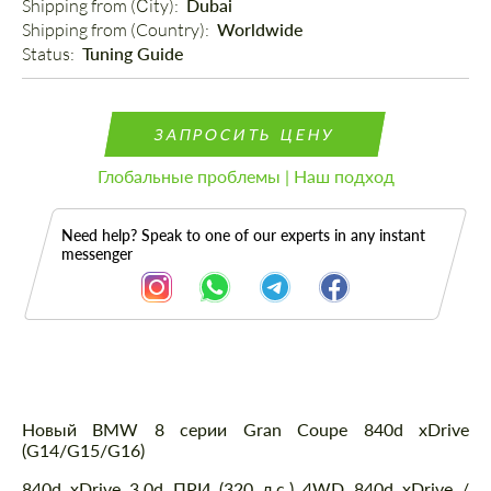
Shipping from (Сity): 
Dubai
Shipping from (Country): 
Worldwide
Status: 
Tuning Guide
ЗАПРОСИТЬ ЦЕНУ
Глобальные проблемы | Наш подход
Need help? Speak to one of our experts in any instant
messenger
Описание
Новый BMW 8 серии Gran Coupe 840d xDrive
(G14/G15/G16)
840d xDrive 3.0d ПРИ (320 л.с.) 4WD 840d xDrive /