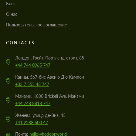
Блог
О нас
Пользовательское соглашение
CONTACTS
Лондон, Грейт-Портленд-стрит, 85
+44 744 0965 747
Канны, 567-бис Авеню Дю Кампон
+33 7 555 48 747
Майами, K800 Brickell Ave, Майами
+44 748 8818 747
Женева, улица де-Вив, 45
+41 2288 600 47
@
Почта:
hello@hodoor.world