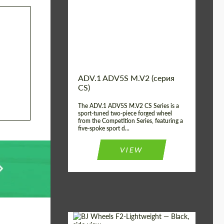
Country of origin:
США
Diameter:
13", 14", 15", 16", 17",
18", 19", 20", 21", 22",
23", 24"
Wheel construction:
2 шт
ADV.1 ADV5S M.V2 (серия
CS)
The ADV.1 ADV5S M.V2 CS Series is a
sport-tuned two-piece forged wheel
from the Competition Series, featuring a
five-spoke sport d...
VIEW