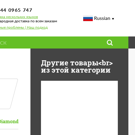
744 0965 747
ка нескольких языков
Russian
родная доставка по всем заказам
ные проблемы | Наш подход
Другие товары<br>
из этой категории
Diameter:
13", 14", 15", 16", 17",
18", 19", 20", 21", 22",
23", 24"
Diamond
Material:
ABS пластик, Forged
carbon, Базальтовые