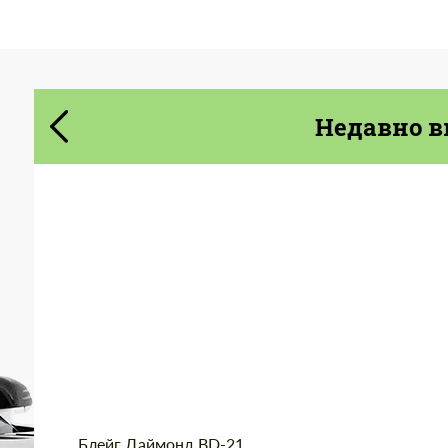
Cогласиться на обработку
Cогласиться на обработку
персональных данных
персональных данных
Недавно в
СВЯЖИТЕСЬ СО МНОЙ
СВЯЖИТЕСЬ СО МНОЙ
Мы говорим на вашем языке
Мы говорим на вашем языке
Product Type:
Кованые Диски
Diameter:
20", 22"
Wheel construction:
Моноблок
Country of origin:
США
Блейг Даймонд BD-21