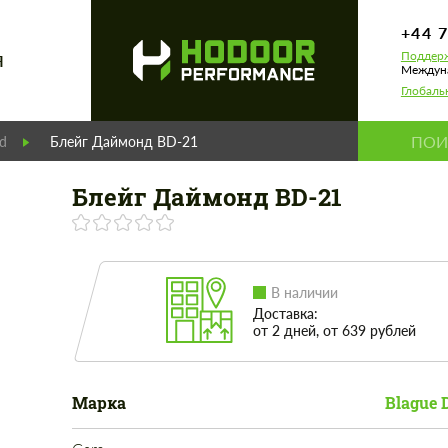
+44 
Поддерж
Я
Междуна
Глобаль
d
Блейг Даймонд BD-21
Блейг Даймонд BD-21
В наличии
Доставка:
от 2 дней, от 639 рублей
Марка
Blague 