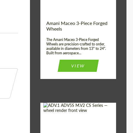
Волокна
Product Type:
3 шт
Country of origin:
США
Amani Maceo 3-Piece Forged
Wheel construction:
3 шт
Wheels
The Amani Maceo 3-Piece Forged
Wheels are precision-crafted to order,
available in diameters from 13" to 24".
Built from aerospace...
VIEW
Product Type:
Кованые Диски