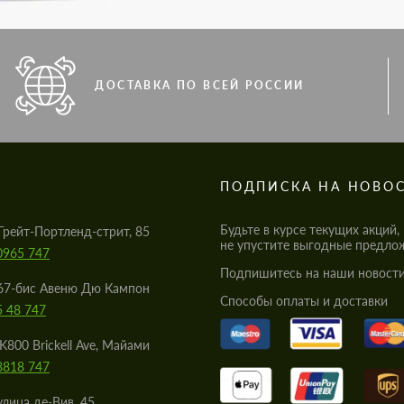
ДОСТАВКА ПО ВСЕЙ РОССИИ
S
ПОДПИСКА НА НОВО
Будьте в курсе текущих акций,
Грейт-Портленд-стрит, 85
не упустите выгодные предло
0965 747
Подпишитесь на наши новости
67-бис Авеню Дю Кампон
Cпособы оплаты и доставки
5 48 747
K800 Brickell Ave, Майами
8818 747
улица де-Вив, 45