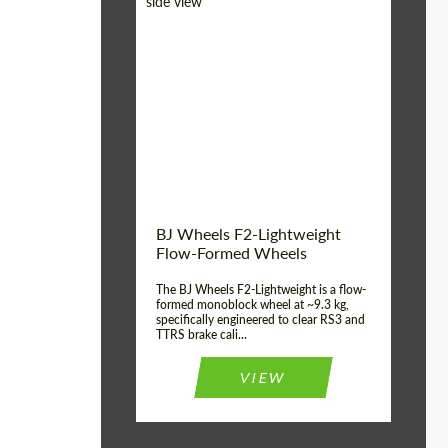
Diameter:
18", 19", 20", 21", 22",
23", 24"
Country of origin:
Германия
Product Type:
FlowForm Wheels
Wheel construction:
Моноблок
BJ Wheels F2-Lightweight
Flow-Formed Wheels
The BJ Wheels F2-Lightweight is a flow-
formed monoblock wheel at ~9.3 kg,
specifically engineered to clear RS3 and
TTRS brake cali...
VIEW