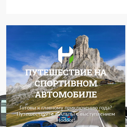
ПУТЕШЕСТВИЕ НА
СПОРТИВНОМ
АВТОМОБИЛЕ
Готовы к главному приключению года?
Путешествуйте в Альпы с выступлением
Hodoor!