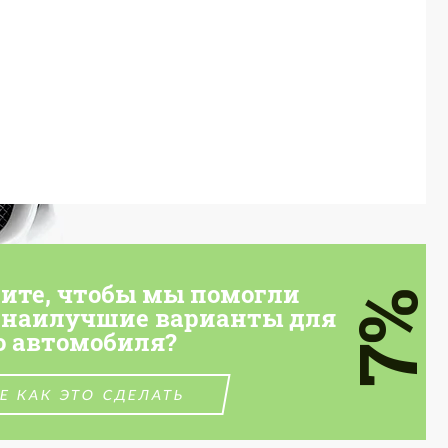
тите, чтобы мы помогли
7%
 наилучшие варианты для
о автомобиля?
Е КАК ЭТО СДЕЛАТЬ