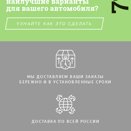
наилучшие варианты
для вашего автомобиля?
СВЯЖИТЕСЬ СО МНОЙ
СВЯЖИТЕСЬ СО МНОЙ
Мы говорим на вашем языке
Мы говорим на вашем языке
УЗНАЙТЕ КАК ЭТО СДЕЛАТЬ
МЫ ДОСТАВЛЯЕМ ВАШИ ЗАКАЗЫ
БЕРЕЖНО И В УСТАНОВЛЕННЫЕ СРОКИ
ДОСТАВКА ПО ВСЕЙ РОССИИ