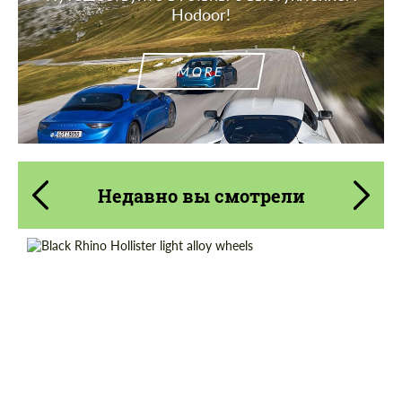
Hodoor!
MORE
Недавно вы смотрели
Wheel construction:
Моноблок
Product Type:
Литые Диски
Diameter:
17", 18", 20"
Country of origin:
США