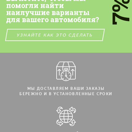
7
персональных данных
персональных данных
помогли найти
наилучшие варианты
СВЯЖИТЕСЬ СО МНОЙ
СВЯЖИТЕСЬ СО МНОЙ
для вашего автомобиля?
Мы говорим на вашем языке
Мы говорим на вашем языке
УЗНАЙТЕ КАК ЭТО СДЕЛАТЬ
МЫ ДОСТАВЛЯЕМ ВАШИ ЗАКАЗЫ
БЕРЕЖНО И В УСТАНОВЛЕННЫЕ СРОКИ