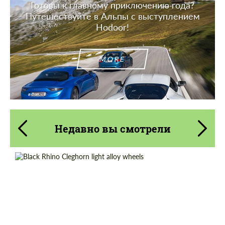
Готовы к главному приключению года?
Путешествуйте в Альпы с выступлением
Hodoor!
MORE
Недавно вы смотрели
Wheel construction:
Моноблок
Product Type:
Литые Диски
Diameter:
17", 18", 20"