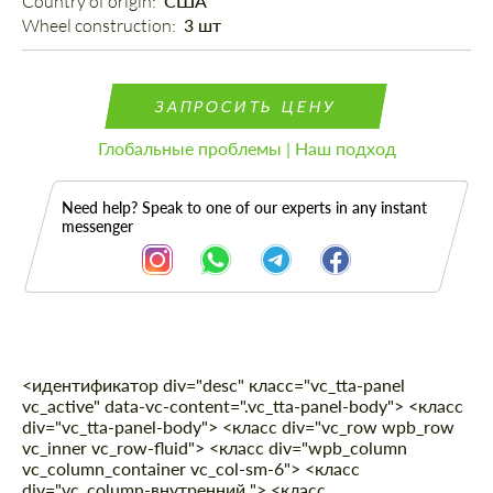
Country of origin: 
США
Wheel construction: 
3 шт
ЗАПРОСИТЬ ЦЕНУ
Глобальные проблемы | Наш подход
Need help? Speak to one of our experts in any instant
messenger
<идентификатор div="desc" класс="vc_tta-panel
Описание
vc_active" data-vc-content=".vc_tta-panel-body"> <класс
div="vc_tta-panel-body"> <класс div="vc_row wpb_row
vc_inner vc_row-fluid"> <класс div="wpb_column
vc_column_container vc_col-sm-6"> <класс
div="vc_column-внутренний "> <класс