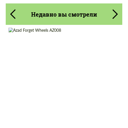
Недавно вы смотрели
Diameter:
19", 20", 21", 22"
Product Type:
Кованые Диски
Country of origin:
США
Wheel construction:
3 шт