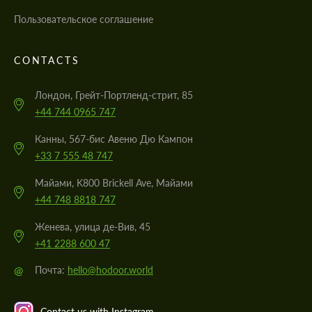
Пользовательское соглашение
CONTACTS
Cогласиться на обработку
Cогласиться на обработку
Cогласиться на обработку
Cогласиться на обработку
персональных данных
персональных данных
персональных данных
персональных данных
Лондон, Грейт-Портленд-стрит, 85
СВЯЖИТЕСЬ СО МНОЙ
СВЯЖИТЕСЬ СО МНОЙ
СВЯЖИТЕСЬ СО МНОЙ
СВЯЖИТЕСЬ СО МНОЙ
+44 744 0965 747
Мы говорим на вашем языке
Мы говорим на вашем языке
Мы говорим на вашем языке
Мы говорим на вашем языке
Канны, 567-бис Авеню Дю Кампон
+33 7 555 48 747
Майами, K800 Brickell Ave, Майами
+44 748 8818 747
Женева, улица де-Вив, 45
+41 2288 600 47
@
Почта:
hello@hodoor.world
Contact us with Instagram