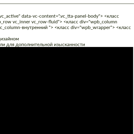
c_active" data-vc-content=".vc_tta-panel-body"> <класс
b_row vc_inner vc_row-fluid"> <класс div="wpb_column
"vc_column-внутренний "> <класс div="wpb_wrapper"> <класс
дизайном
ли для дополнительной изысканности