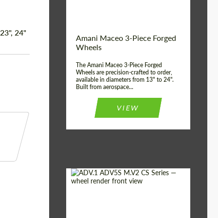
Волокна
Product Type:
3 шт
Country of origin:
США
 23", 24"
Amani Maceo 3-Piece Forged
Wheel construction:
3 шт
Wheels
The Amani Maceo 3-Piece Forged
Wheels are precision-crafted to order,
available in diameters from 13" to 24".
Built from aerospace...
VIEW
Product Type:
Кованые Диски