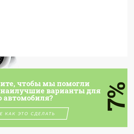
тите, чтобы мы помогли
7%
 наилучшие варианты для
о автомобиля?
Е КАК ЭТО СДЕЛАТЬ