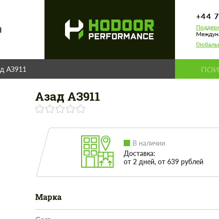
+44 
Поддерж
Я
Междуна
Глобаль
ад АЗ911
Азад АЗ911
В наличии
Доставка:
от 2 дней, от 639 рублей
Марка