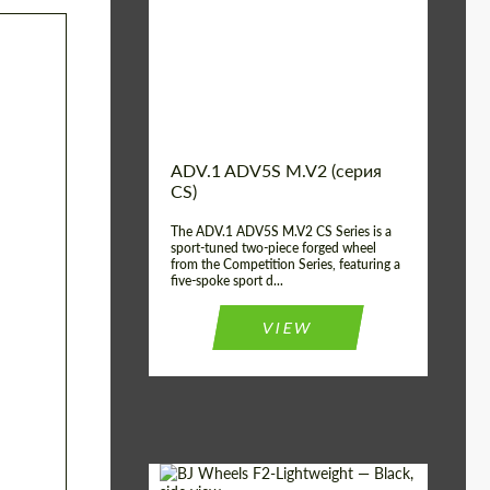
Country of origin:
США
Diameter:
13", 14", 15", 16", 17",
18", 19", 20", 21", 22",
23", 24"
Wheel construction:
2 шт
ADV.1 ADV5S M.V2 (серия
CS)
The ADV.1 ADV5S M.V2 CS Series is a
sport-tuned two-piece forged wheel
from the Competition Series, featuring a
five-spoke sport d...
VIEW