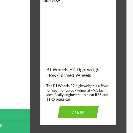
Diameter:
18", 19", 20", 21", 22",
23", 24"
Country of origin:
Германия
Product Type:
FlowForm Wheels
Wheel construction:
Моноблок
BJ Wheels F2-Lightweight
Flow-Formed Wheels
The BJ Wheels F2-Lightweight is a flow-
formed monoblock wheel at ~9.3 kg,
specifically engineered to clear RS3 and
TTRS brake cali...
VIEW