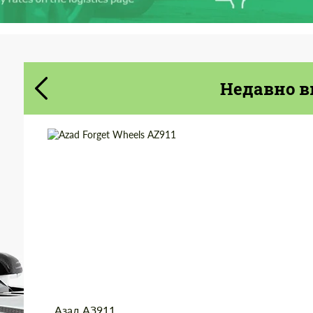
Cогласиться на обработку
Cогласиться на обработку
персональных данных
персональных данных
СВЯЖИТЕСЬ СО МНОЙ
Недавно в
СВЯЖИТЕСЬ СО МНОЙ
Мы говорим на вашем языке
Мы говорим на вашем языке
Wheel construction:
Моноблок
Country of origin:
США
Diameter:
13", 14", 15", 16", 17",
18", 19", 20", 21", 22",
23", 24"
Product Type:
Кованые Диски
Азад АЗ911