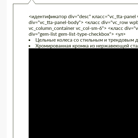
<идентификатор div="desc" класс="vc_tta-panel v
div="vc_tta-panel-body"> <класс div="vc_row wp
vc_column_container vc_col-sm-6"> <класс div=
div="gem-list gem-list-type-checkbox"> <ул>
Цельные колеса со стильным и трендовым 
Хромированная кромка из нержавеющей ста