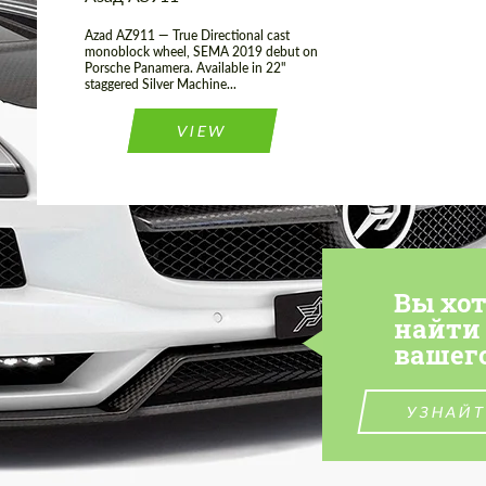
Azad AZ911 — True Directional cast
monoblock wheel, SEMA 2019 debut on
Porsche Panamera. Available in 22"
staggered Silver Machine...
VIEW
Вы хо
найти
вашег
УЗНАЙТ