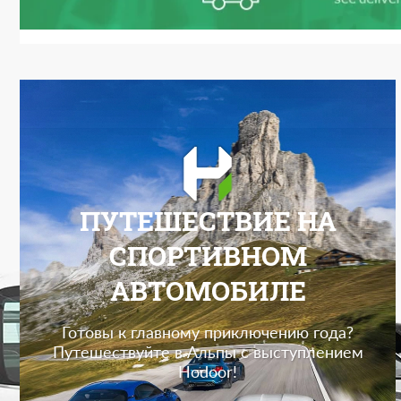
ПУТЕШЕСТВИЕ НА
СПОРТИВНОМ
АВТОМОБИЛЕ
Готовы к главному приключению года?
Путешествуйте в Альпы с выступлением
Hodoor!