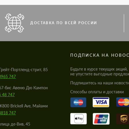
ДОСТАВКА ПО ВСЕЙ РОССИИ
S
ПОДПИСКА НА НОВО
Будьте в курсе текущих акций,
Грейт-Портленд-стрит, 85
не упустите выгодные предло
0965 747
Подпишитесь на наши новости
67-бис Авеню Дю Кампон
Cпособы оплаты и доставки
5 48 747
K800 Brickell Ave, Майами
8818 747
улица де-Вив, 45