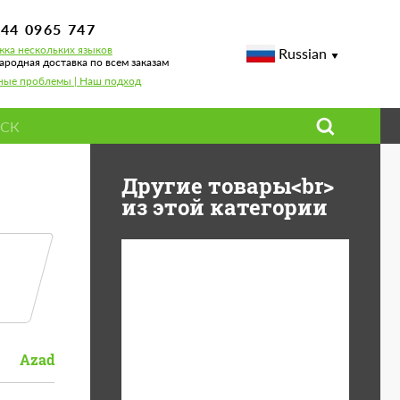
744 0965 747
ка нескольких языков
Russian
родная доставка по всем заказам
ные проблемы | Наш подход
Другие товары<br>
из этой категории
Diameter:
13", 14", 15", 16", 17",
18", 19", 20", 21", 22",
23", 24"
Azad
Material:
ABS пластик, Forged
carbon, Базальтовые