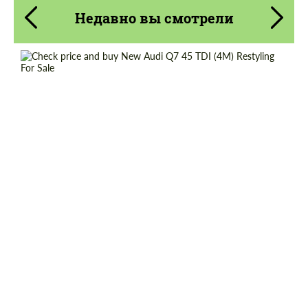
Недавно вы смотрели
Cогласиться на обработку
Cогласиться на обработку
персональных данных
персональных данных
Shipping from (Country):
Worldwide
СВЯЖИТЕСЬ СО МНОЙ
СВЯЖИТЕСЬ СО МНОЙ
Shipping from (Сity):
Dubai
Мы говорим на вашем языке
Мы говорим на вашем языке
Status:
Tuning Guide