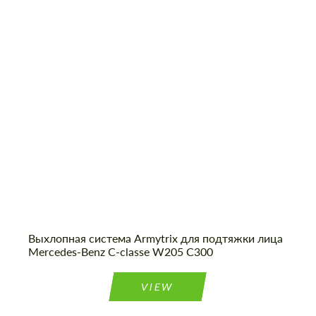
Product Type:
Выхлопные системы
Please use this form to fill in some basic
Please use this form to fill in some basic
information for your price request. We will
Material:
Нержавеющая Сталь
information for your price request. We will
contact you within 1 business day with our
contact you within 1 business day with our
Country of origin:
США
most competitive offer.
most competitive offer.
Cогласиться на обработку
Cогласиться на обработку
персональных данных
персональных данных
СВЯЖИТЕСЬ СО МНОЙ
СВЯЖИТЕСЬ СО МНОЙ
Выхлопная система Armytrix для подтяжки лица
Mercedes-Benz C-classe W205 C300
Мы говорим на вашем языке
Мы говорим на вашем языке
VIEW