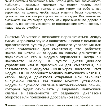
смысл системы Valvetronic в том, чтобы дать вам возможность
выбирать, насколько громким вы хотите видеть свой
автомобиль. Если вы уезжаете рано утром на работу, вы,
вероятно, не хотите, чтобы ваша машина была чрезмерно
громкой, так как это расстроит ваших соседей. Как только вы
выезжаете на открытую дорогу или проезжаете по дороге в
каньоне, вы хотите услышать те потрясающие звуки, которые
издает ваш автомобиль
Система Valvetronic позволяет переключаться между
тихим и громким звуком нажатием кнопки с помощью
прилагаемого пульта дистанционного управления или
через приложение для смартфона; это работает,
нажав на источник вакуума на вашем двигателе и
подключение его к модулю управления. Когда вы
нажимаете кнопку на пульте дистанционного
управления или в приложении для смартфона, вы
связываетесь с модулем OBDII через Bluetooth. Этот
модуль OBDII сообщает модулю выпускного клапана,
чтобы вакуум двигателя открывал или закрывал
выпускной клапан. Вы также можете установить
модуль выпускного клапана в автоматический режим,
который будет открывать / закрывать выпускной
клапан в зависимости от заданного диапазона
оборотов или положения дроссельной заслонки.
Помимо получения брутального звука при открытой системе